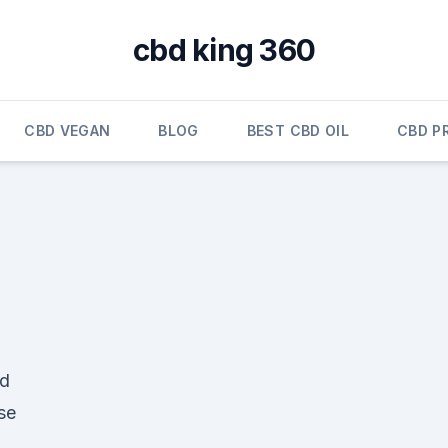
cbd king 360
CBD VEGAN
BLOG
BEST CBD OIL
CBD P
nd
se