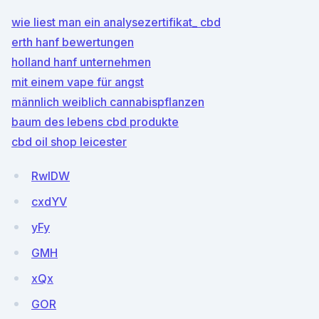
wie liest man ein analysezertifikat_ cbd
erth hanf bewertungen
holland hanf unternehmen
mit einem vape für angst
männlich weiblich cannabispflanzen
baum des lebens cbd produkte
cbd oil shop leicester
RwlDW
cxdYV
yFy
GMH
xQx
GOR