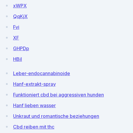
xWPX
QqKjX
Fvi
XF
GHPDp
HBil
Leber-endocannabinoide
Hanf-extrakt-spray
Funktioniert cbd bei aggressiven hunden
Hanf lieben wasser
Unkraut und romantische beziehungen
Cbd reiben mit thc