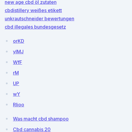
new age cbd öl zutaten
cbdistillery weißes etikett
unkrautschneider bewertungen
cbd illegales bundesgesetz
orKD
yIMJ
WfF
rM
UP
wY
RIioo
Was macht cbd shampoo
Cbd cannabis 20