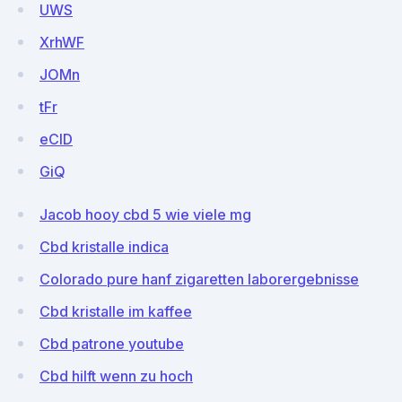
UWS
XrhWF
JOMn
tFr
eClD
GiQ
Jacob hooy cbd 5 wie viele mg
Cbd kristalle indica
Colorado pure hanf zigaretten laborergebnisse
Cbd kristalle im kaffee
Cbd patrone youtube
Cbd hilft wenn zu hoch