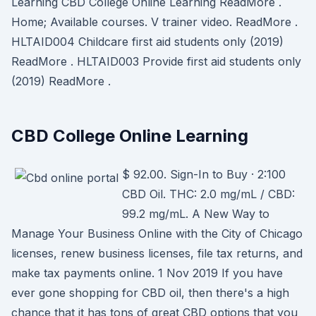
Learning CBD College Online Learning ReadMore .
Home; Available courses. V trainer video. ReadMore .
HLTAID004 Childcare first aid students only (2019)
ReadMore . HLTAID003 Provide first aid students only
(2019) ReadMore .
CBD College Online Learning
$ 92.00. Sign-In to Buy · 2:100
CBD Oil. THC: 2.0 mg/mL / CBD:
99.2 mg/mL. A New Way to
Manage Your Business Online with the City of Chicago
licenses, renew business licenses, file tax returns, and
make tax payments online. 1 Nov 2019 If you have
ever gone shopping for CBD oil, then there's a high
chance that it has tons of great CBD options that you