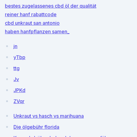
bestes zugelassenes cbd öl der qualität
reiner hanf rabattcode
cbd unkraut san antonio
haben hanfpflanzen samen_
jn
yTbp
ttg
Jv
JPKd
ZVqr
Unkraut vs hasch vs marihuana
Die ölgebühr florida