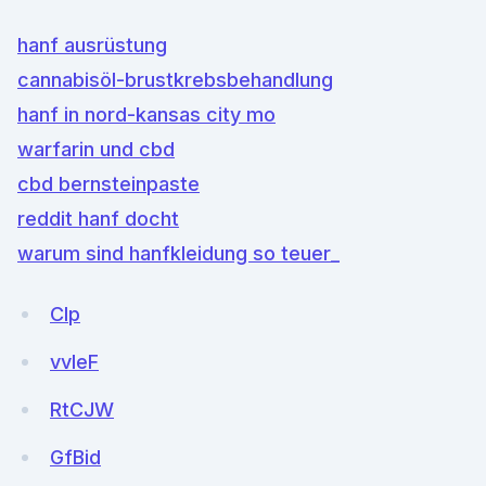
hanf ausrüstung
cannabisöl-brustkrebsbehandlung
hanf in nord-kansas city mo
warfarin und cbd
cbd bernsteinpaste
reddit hanf docht
warum sind hanfkleidung so teuer_
Clp
vvleF
RtCJW
GfBid