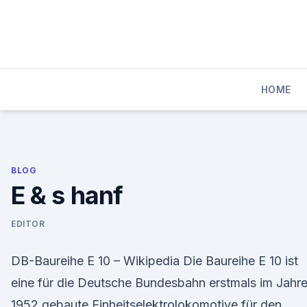
Skip
to
content
HOME
BLOG
E & s hanf
EDITOR
DB-Baureihe E 10 – Wikipedia Die Baureihe E 10 ist
eine für die Deutsche Bundesbahn erstmals im Jahr
1952 gebaute Einheitselektrolokomotive für den