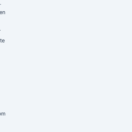
.
en
r
te
om