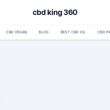
cbd king 360
CBD VEGAN
BLOG
BEST CBD OIL
CBD P
e