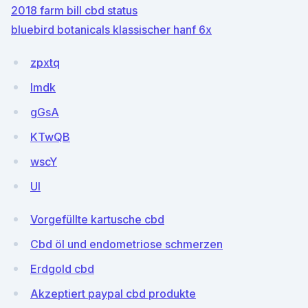
2018 farm bill cbd status
bluebird botanicals klassischer hanf 6x
zpxtq
Imdk
gGsA
KTwQB
wscY
UI
Vorgefüllte kartusche cbd
Cbd öl und endometriose schmerzen
Erdgold cbd
Akzeptiert paypal cbd produkte